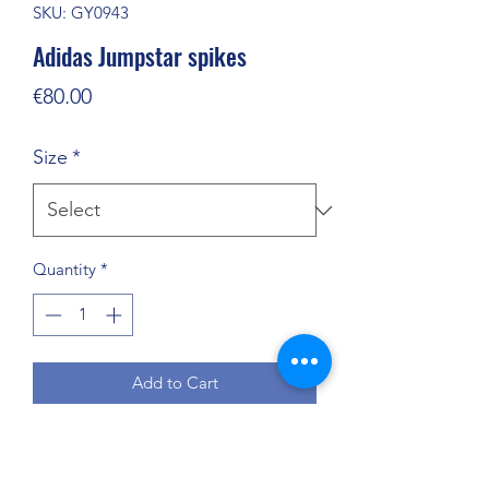
SKU: GY0943
Adidas Jumpstar spikes
Price
€80.00
Size
*
Quantity
*
Add to Cart
Πιο γρήγορα, πιο ψηλά και πιο μακριά.
Αυτά τα adidas spikes στίβου σε